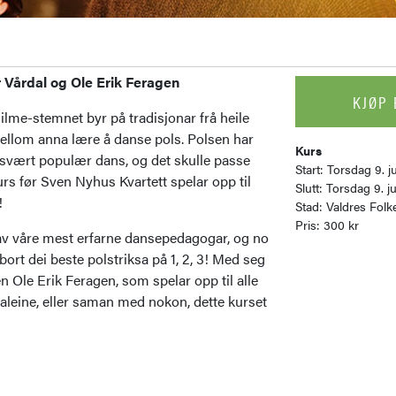
r Vårdal og Ole Erik Feragen
KJØP 
lme-stemnet byr på tradisjonar frå heile
mellom anna lære å danse pols. Polsen har
Kurs
n svært populær dans, og det skulle passe
Start: Torsdag 9. ju
rs før Sven Nyhus Kvartett spelar opp til
Slutt: Torsdag 9. ju
!
Stad: Valdres Fo
Pris: 300 kr
 av våre mest erfarne dansepedagogar, og no
bort dei beste polstriksa på 1, 2, 3! Med seg
 Ole Erik Feragen, som spelar opp til alle
aleine, eller saman med nokon, dette kurset