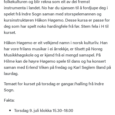
folkekulturen og blir rekna som eit av dei fremst
instrumenta i landet. No har du sjansen til å fordjupe deg i
spelet frå Indre Sogn saman med storspelemannen og
kursinstruktøren Håkon Høgemo. Desse kursa er passe for
deg som har spelt noko hardingfele frå før. Stem fela i H til
kurset.
Håkon Høgemo er eit velkjend namn i norsk kulturliv. Han
har vore frilans musikar i ei årrekkje, er tilsett på Noreg
Musikkhøgskole og er kjend frå ei mengd samspel. På
Hilme kan de høyre Høgemo spele til dans og ha konsert
saman med Erlend Viken på fredag og Karl Seglem Band på
laurdag.
Temaet for kurset på torsdag er gangar/halling frå Indre
Sogn.
Fakta:
Torsdag 9. juli klokka 15.30–18.00