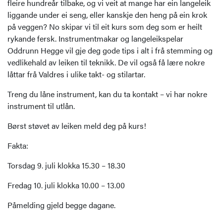
fleire hundreår tilbake, og vi veit at mange har ein langeleik
liggande under ei seng, eller kanskje den heng på ein krok
på veggen? No skipar vi til eit kurs som deg som er heilt
rykande fersk. Instrumentmakar og langeleikspelar
Oddrunn Hegge vil gje deg gode tips i alt i frå stemming og
vedlikehald av leiken til teknikk. De vil også få lære nokre
låttar frå Valdres i ulike takt- og stilartar.
Treng du låne instrument, kan du ta kontakt – vi har nokre
instrument til utlån.
Børst støvet av leiken meld deg på kurs!
Fakta:
Torsdag 9. juli klokka 15.30 – 18.30
Fredag 10. juli klokka 10.00 – 13.00
Påmelding gjeld begge dagane.