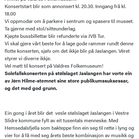
Konsertstart blir som annonsert kl. 20.30. Inngang frå kl.
18.00
Vi oppmodar om å parkere i sentrum og spasere til museet.
Ta gjerne med stol/sitteunderlag.
Kjøpte bussbillettar blir refunderte via JVB Tur.
Vi skal gjere vårt beste for å lage gode rammer rundt denne
flotte konserten, sjølv om det ikkje blir på Jaslangen. Vêret
styrer vi diverre ikkje.
Vel møtt til konsert på Valdres Folkemuseum!
Solefallskonserten på stølslaget Jaslangen har vorte ein
av Jørn Hilme-stemnet sine store publikumssuksessar,
og det med god grunn.
Ein gong i året blir det vesle stølslaget Jaslangen i Vestre
Slidre kommune fylt av eit tusentals menneske. Med
Hemsedalsfjella som bakteppe finn ein seg til rette i lyng og
vier for å få med seg årets beste kombinasjon av musikk og