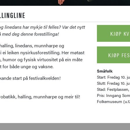
LLINGLINE
og linedans har mykje til felles? Var det nytt
KJØP KV
å med deg denne forestillinga!
alling, linedans, munnharpe og
 ei leiken nysirkusforestilling. Her møtast
KJØP FES
n, humor og fysisk virtuositet på ein måte
t for både unge og vaksne.
Småfolk
Start: Fredag 10. jul
ykande start på festivalkvelden!
Slutt: Fredag 10. jul
Stad: Festplassen
Pris: Inngang Som
atikk, halling, munnharpe og meir til!
Folkemuseum (u.12 