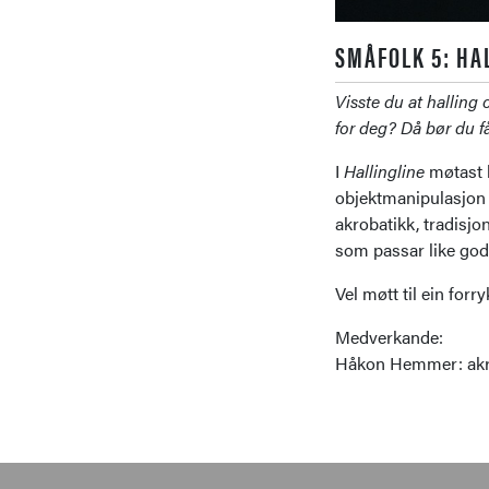
SMÅFOLK 5: HA
Visste du at halling 
for deg? Då bør du f
I
Hallingline
møtast h
objektmanipulasjon i
akrobatikk, tradisjo
som passar like god
Vel møtt til ein forr
Medverkande:
Håkon Hemmer: akrob